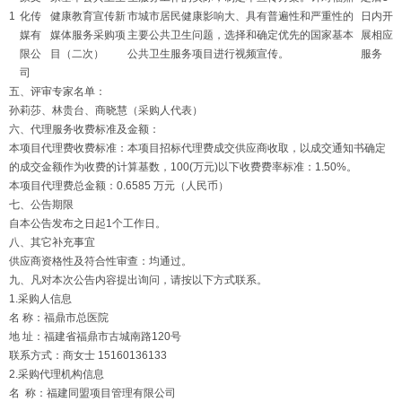
1
化传
健康教育宣传新
市城市居民健康影响大、具有普遍性和严重性的
日内开
媒有
媒体服务采购项
主要公共卫生问题，选择和确定优先的国家基本
展相应
限公
目（二次）
公共卫生服务项目进行视频宣传。
服务
司
五、评审专家名单：
孙莉莎、林贵台、商晓慧（采购人代表）
六、代理服务收费标准及金额：
本项目代理费收费标准：本项目招标代理费成交供应商收取，以成交通知书确定
的成交金额作为收费的计算基数，100(万元)以下收费费率标准：1.50%。
本项目代理费总金额：0.6585 万元（人民币）
七、公告期限
自本公告发布之日起1个工作日。
八、其它补充事宜
供应商资格性及符合性审查：均通过。
九、凡对本次公告内容提出询问，请按以下方式联系。
1.采购人信息
名 称：福鼎市总医院
地 址：福建省福鼎市古城南路120号
联系方式：商女士 15160136133
2.采购代理机构信息
名 称：福建同盟项目管理有限公司