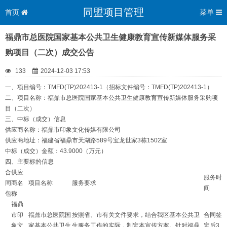
同盟项目管理
首页
菜单
福鼎市总医院国家基本公共卫生健康教育宣传新媒体服务采
购项目（二次）成交公告
133
2024-12-03 17:53
一、项目编号：TMFD(TP)202413-1（招标文件编号：TMFD(TP)202413-1）
二、项目名称：福鼎市总医院国家基本公共卫生健康教育宣传新媒体服务采购项
目（二次）
三、中标（成交）信息
供应商名称：福鼎市印象文化传媒有限公司
供应商地址：福建省福鼎市天湖路589号宝龙世家3栋1502室
中标（成交）金额：43.9000（万元）
四、主要标的信息
合
供应
服务时
同
商名
项目名称
服务要求
间
包
称
福鼎
市印
福鼎市总医院国
按照省、市有关文件要求，结合我区基本公共卫
合同签
象文
家基本公共卫生
生服务工作的实际，制定本宣传方案。针对福鼎
定后3