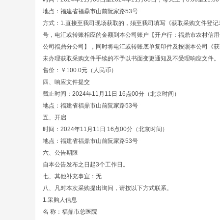
地点：福建省福鼎市山前阮家路53号
方式：1.直接至我司现场获取的，须至我司填写《获取采购文件登记
号，电汇或转账相应的金额到本公司账户【开户行：福鼎市农村信用合作联
公司福鼎分公司】，同时将电汇或转账底单复印件及按照本公司《获取采购
未办理获取采购文件手续的不予以书面变更通知及不受理响应文件。
售价：￥100.0元（人民币）
四、响应文件提交
截止时间：2024年11月11日 16点00分（北京时间）
地点：福建省福鼎市山前阮家路53号
五、开启
时间：2024年11月11日 16点00分（北京时间）
地点：福建省福鼎市山前阮家路53号
六、公告期限
自本公告发布之日起3个工作日。
七、其他补充事宜：无
八、凡对本次采购提出询问，请按以下方式联系。
1.采购人信息
名 称：福鼎市总医院