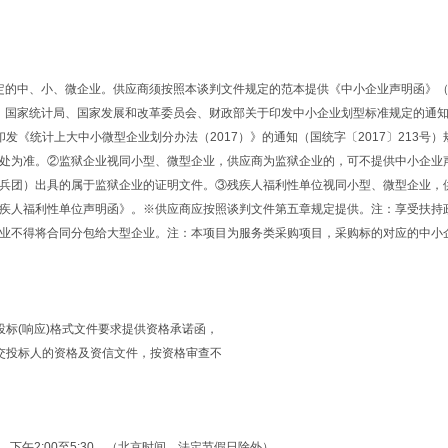
规定的中、小、微企业。供应商须按照本谈判文件规定的范本提供《中小企业声明函》
部、国家统计局、国家发展和改革委员会、财政部关于印发中小企业划型标准规定的通
于印发《统计上大中小微型企业划分办法（2017）》的通知（国统字〔2017〕213号）
处为准。②监狱企业视同小型、微型企业，供应商为监狱企业的，可不提供中小企业
兵团）出具的属于监狱企业的证明文件。③残疾人福利性单位视同小型、微型企业，
疾人福利性单位声明函》。※供应商应按照谈判文件第五章规定提供。注：享受扶持
业不得将合同分包给大型企业。注：本项目为服务类采购项目，采购标的对应的中小
标(响应)格式文件要求提供资格承诺函，
交投标人的资格及资信文件，按资格审查不
:30，下午2:00至5:30。（北京时间，法定节假日除外）