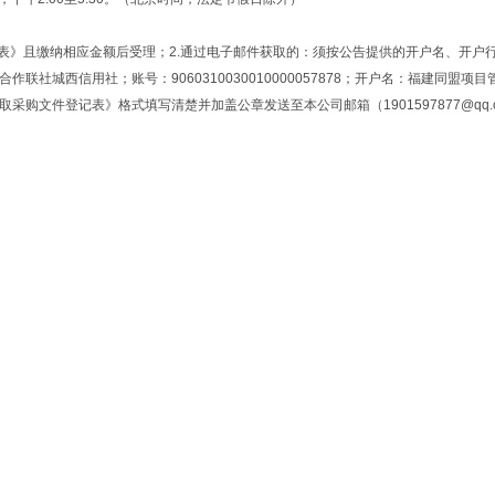
表》且缴纳相应金额后受理；2.通过电子邮件获取的：须按公告提供的开户名、开户
社城西信用社；账号：9060310030010000057878；开户名：福建同盟项目
文件登记表》格式填写清楚并加盖公章发送至本公司邮箱（1901597877@qq.c