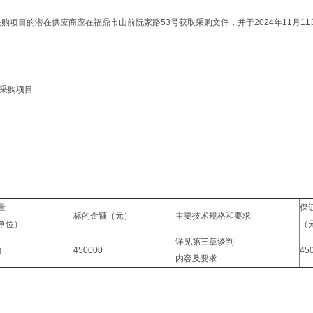
项目的潜在供应商应在福鼎市山前阮家路53号获取采购文件，并于2024年11月11
采购项目
量
保
标的金额（元）
主要技术规格和要求
单位）
（
详见第三章谈判
项
450000
45
内容及要求