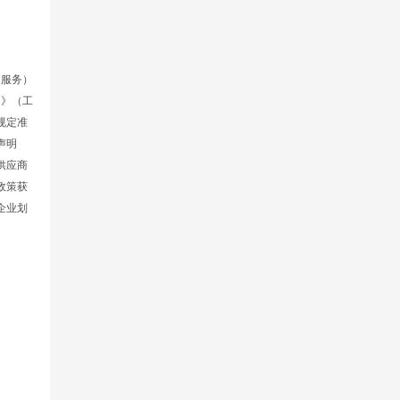
（服务）
知》（工
规定准
声明
供应商
政策获
企业划