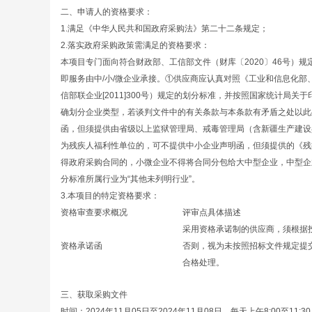
二、申请人的资格要求：
1.满足《中华人民共和国政府采购法》第二十二条规定；
2.落实政府采购政策需满足的资格要求：
本项目专门面向符合财政部、工信部文件（财库〔2020〕46号）
即服务由中/小/微企业承接。①供应商应认真对照《工业和信息化
信部联企业[2011]300号）规定的划分标准，并按照国家统计局关
确划分企业类型，若谈判文件中的有关条款与本条款有矛盾之处以此
函，但须提供由省级以上监狱管理局、戒毒管理局（含新疆生产建设
为残疾人福利性单位的，可不提供中小企业声明函，但须提供的《残
得政府采购合同的，小微企业不得将合同分包给大中型企业，中型企
分标准所属行业为“其他未列明行业”。
3.本项目的特定资格要求：
资格审查要求概况
评审点具体描述
采用资格承诺制的供应商，须根据投
资格承诺函
否则，视为未按照招标文件规定提
合格处理。
三、获取采购文件
时间：2024年11月05日至2024年11月08日，每天上午8:00至11