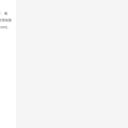
行、账
管理有限
om)。