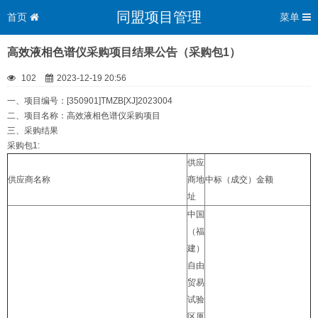
同盟项目管理
首页
菜单
高效液相色谱仪采购项目结果公告（采购包1）
102
2023-12-19 20:56
一、项目编号：[350901]TMZB[XJ]2023004
二、项目名称：高效液相色谱仪采购项目
三、采购结果
采购包1:
供应
供应商名称
商地
中标（成交）金额
址
中国
（福
建）
自由
贸易
试验
区厦