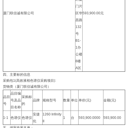
门片
厦门联信诚有限公司
区华
593,900.00元
昌路
132
号
B1-
1办
公楼
8楼
A区
四、主要标的信息
采购包1(高效液相色谱仪采购项目):
货物类（厦门联信诚有限公司）
品目编
品目
采购标
号及品
品牌
规格型号
数量
单位
单价(元)
金额(元)
号
的
目名称
安捷
1260 Infinity
1-1
色谱仪
色谱仪
1
台
593,900.0000
593,900.00
伦
II
五、评审专家名单：