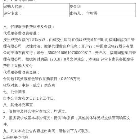
采购人代表：
夏金华
评审专家：
张书儿 、 卞智香
六、代理服务收费标准及金额：
代理服务费收费标准：
按照成交金额的1.5%收取，由成交供应商在领取成交通知书时向福建同盟项目管
理有限公司一次性付清。缴纳代理费账户信息：开户行：中国建设银行股份有限
公司宁德东侨支行；账号：35050168610700000817；开户名：福建同盟项目管
理有限公司。根据闽财购函（2018）8号文件规定，本项目 评审专家劳务报酬等
费用由采购人支付
代理服务费收费金额：
合同包1高效液相色谱仪采购项目：0.8908万元
收取对象：中标（成交）供应商
七、公告期限
自本公告发布之日起1个工作日。
八、其他补充事宜
1、资格性及符合性审查情况：均通过。
2、服务要求或基本标的情况：提供1年质保，其他具体详见成交供应商响应文
件。
九、凡对本次公告内容提出询问，请按以下方式联系。
1.采购单位信息